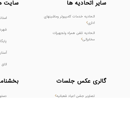
سایر اتحادیه ها
سایت ه
اتحادیه خدمات کامپیوتر وماشینهای
استان
اداری
شهرد
اتحادیه تلفن همراه وتجهیزات
مخابراتی
پایگا
آستا
اتاق 
گالری عکس جلسات
بخشنامه
تصاویر جشن اعیاد شعبانیه
دستور
تصاویر سالن همایش برج سفید روز ملی
اصناف