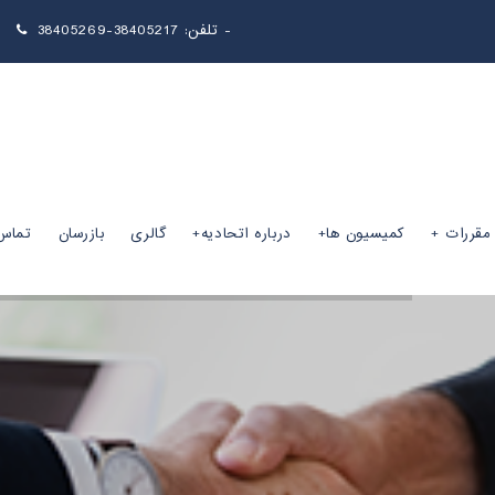
38405217-38405269 -
تلفن:
 مقررات
کمیسیون ها
درباره اتحادیه
گالری
بازرسان
تماس 