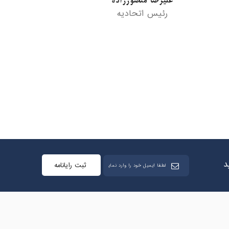
نایب رئیس اول اتحادیه
د